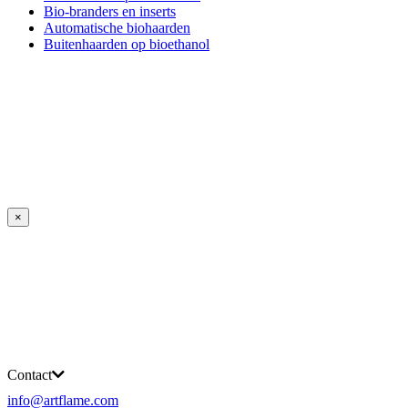
Bio-branders en inserts
Automatische biohaarden
Buitenhaarden op bioethanol
×
Contact
info@artflame.com