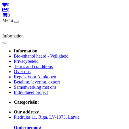
0
0
0
Menu
Information
Information
Bio-ethanol haard - Veiligheid
Privacybeleid
Terms and conditions
Over ons
Regels Voor Aankopen
Betaling, levering, export
Samenwerking met ons
Individueel project
Categorieën:
Our address:
Piedrujas 11, Rīga, LV-1073, Latvia
Onderneming