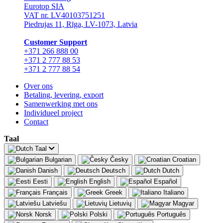
Eurotop SIA
VAT nr. LV40103751251
Piedrujas 11, Rīga, LV-1073, Latvia
Сustomer Support
+371 266 888 00
+371 2 777 88 53
+371 2 777 88 54
Over ons
Betaling, levering, export
Samenwerking met ons
Individueel project
Contact
Taal
Taal
Bulgarian
Česky
Croatian
Danish
Deutsch
Dutch
Eesti
English
Español
Français
Greek
Italiano
Latviešu
Lietuvių
Magyar
Norsk
Polski
Português