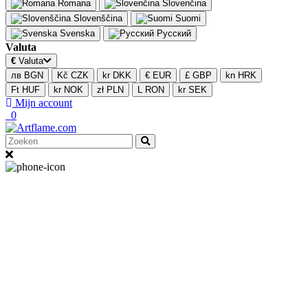
Romana
Slovenčina
Slovenščina
Suomi
Svenska
Русский
Valuta
€
Valuta
лв BGN
Kč CZK
kr DKK
€ EUR
£ GBP
kn HRK
Ft HUF
kr NOK
zł PLN
L RON
kr SEK
Mijn account
0