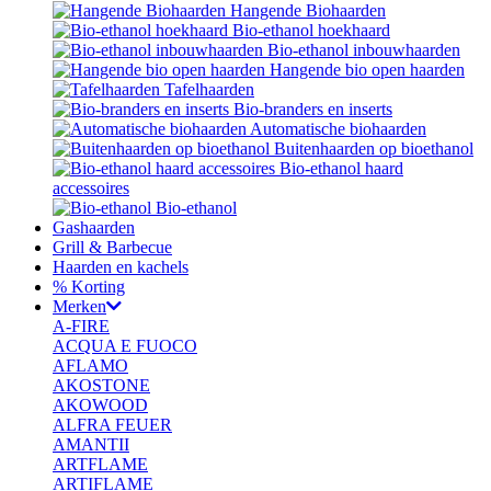
Hangende Biohaarden
Bio-ethanol hoekhaard
Bio-ethanol inbouwhaarden
Hangende bio open haarden
Tafelhaarden
Bio-branders en inserts
Automatische biohaarden
Buitenhaarden op bioethanol
Bio-ethanol haard
accessoires
Bio-ethanol
Gashaarden
Grill & Barbecue
Haarden en kachels
% Korting
Merken
A-FIRE
ACQUA E FUOCO
AFLAMO
AKOSTONE
AKOWOOD
ALFRA FEUER
AMANTII
ARTFLAME
ARTIFLAME