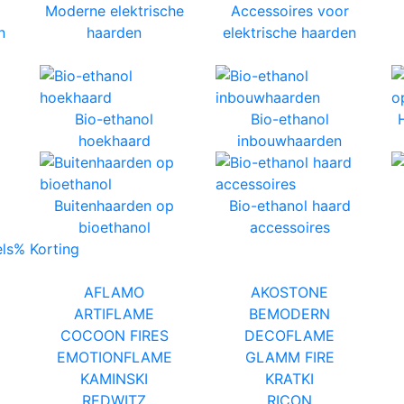
Moderne elektrische
Accessoires voor
n
haarden
elektrische haarden
Bio-ethanol
Bio-ethanol
hoekhaard
inbouwhaarden
Buitenhaarden op
Bio-ethanol haard
bioethanol
accessoires
ls
% Korting
AFLAMO
AKOSTONE
ARTIFLAME
BEMODERN
COCOON FIRES
DECOFLAME
EMOTIONFLAME
GLAMM FIRE
KAMINSKI
KRATKI
REDWITZ
RICON