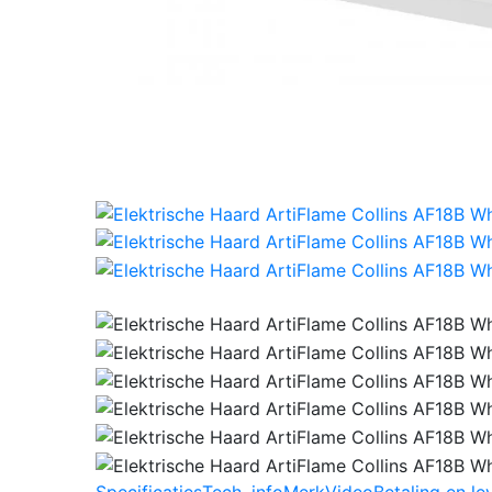
Specificaties
Tech. info
Merk
Video
Betaling en le