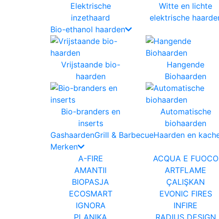
Elektrische
Witte en lichte
inzethaard
elektrische haarde
Bio-ethanol haarden
Vrijstaande bio-
Hangende
haarden
Biohaarden
Bio-branders en
Automatische
inserts
biohaarden
Gashaarden
Grill & Barbecue
Haarden en kache
Merken
A-FIRE
ACQUA E FUOCO
AMANTII
ARTFLAME
BIOPASJA
ÇALIŞKAN
ECOSMART
EVONIC FIRES
IGNORA
INFIRE
PLANIKA
RADIUS DESIGN