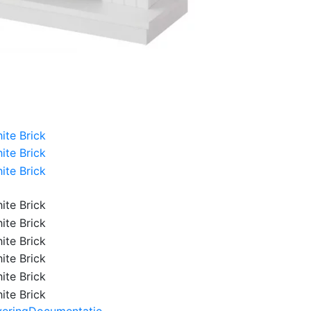
vering
Documentatie