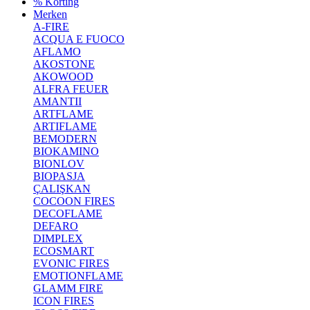
% Korting
Merken
A-FIRE
ACQUA E FUOCO
AFLAMO
AKOSTONE
AKOWOOD
ALFRA FEUER
AMANTII
ARTFLAME
ARTIFLAME
BEMODERN
BIOKAMINO
BIONLOV
BIOPASJA
ÇALIŞKAN
COCOON FIRES
DECOFLAME
DEFARO
DIMPLEX
ECOSMART
EVONIC FIRES
EMOTIONFLAME
GLAMM FIRE
ICON FIRES