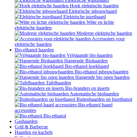
Elektrische wandhaard
Hoek elektrische haarden
Elektrische inbouwhaard
Elektrische inzethaard
Witte en lichte
elektrische haarden
Moderne elektrische haarden
Accessoires voor
elektrische haarden
Bio-ethanol haarden
Vrijstaande bio-haarden
Hangende Biohaarden
Bio-ethanol hoekhaard
Bio-ethanol inbouwhaarden
Hangende bio open haarden
Tafelhaarden
Bio-branders en inserts
Automatische biohaarden
Buitenhaarden op bioethanol
Bio-ethanol haard
accessoires
Bio-ethanol
Gashaarden
Grill & Barbecue
Haarden en kachels