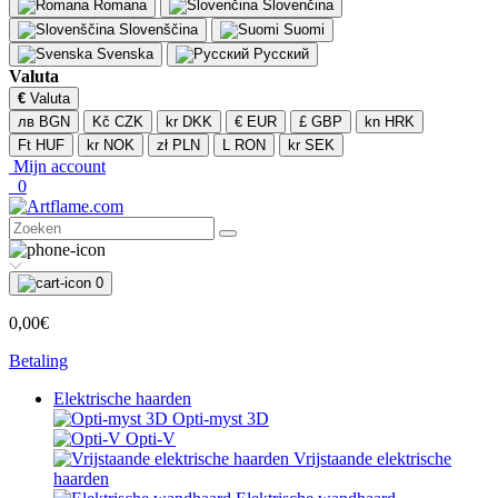
Romana
Slovenčina
Slovenščina
Suomi
Svenska
Русский
Valuta
€
Valuta
лв BGN
Kč CZK
kr DKK
€ EUR
£ GBP
kn HRK
Ft HUF
kr NOK
zł PLN
L RON
kr SEK
Mijn account
0
0
0,00€
Betaling
Elektrische haarden
Opti-myst 3D
Opti-V
Vrijstaande elektrische
haarden