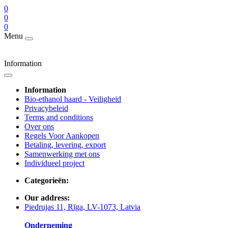
0
0
0
Menu
Information
Information
Bio-ethanol haard - Veiligheid
Privacybeleid
Terms and conditions
Over ons
Regels Voor Aankopen
Betaling, levering, export
Samenwerking met ons
Individueel project
Categorieën:
Our address:
Piedrujas 11, Rīga, LV-1073, Latvia
Onderneming