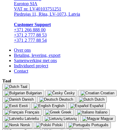
Eurotop SIA
VAT nr. LV40103751251
Piedrujas 11, Rīga, LV-1073, Latvia
Сustomer Support
+371 266 888 00
+371 2 777 88 53
+371 2 777 88 54
Over ons
Betaling, levering, export
Samenwerking met ons
Individueel project
Contact
Taal
Taal
Bulgarian
Česky
Croatian
Danish
Deutsch
Dutch
Eesti
English
Español
Français
Greek
Italiano
Latviešu
Lietuvių
Magyar
Norsk
Polski
Português