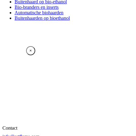
Buitenhaard op bio-ethanol
Bio-branders en inserts
Automatische biohaarden
Buitenhaarden op bioethanol
×
Contact