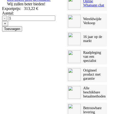
Online
Wij zullen beter bieden!
Whatsapp chat
Exportprijs:
313,22 €
Aantal:
-
Wereldwijde
Verkoop
+
Toevoegen
16 jaar op de
markt
Raadpleging
van een
specialist
Origineel
product met
garantie
Alle
beschikbare
betaalmethoden
Betrouwbare
levering