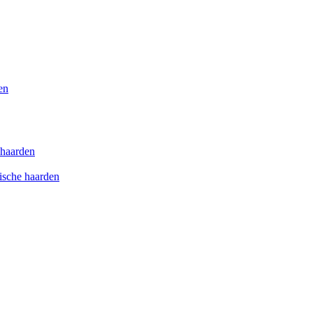
en
e haarden
rische haarden