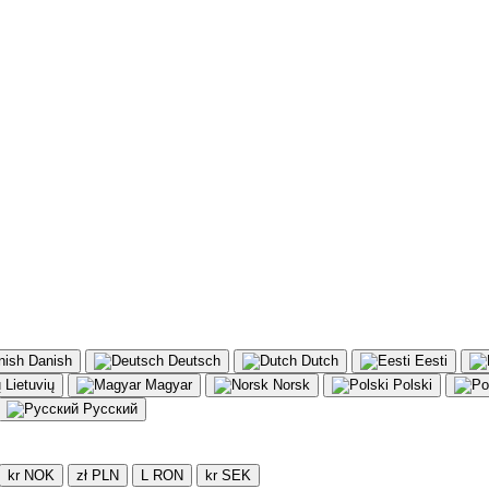
Danish
Deutsch
Dutch
Eesti
Lietuvių
Magyar
Norsk
Polski
Русский
kr NOK
zł PLN
L RON
kr SEK