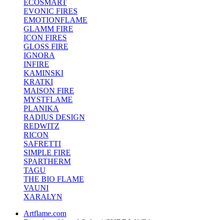
ECOSMART
EVONIC FIRES
EMOTIONFLAME
GLAMM FIRE
ICON FIRES
GLOSS FIRE
IGNORA
INFIRE
KAMINSKI
KRATKI
MAISON FIRE
MYSTFLAME
PLANIKA
RADIUS DESIGN
REDWITZ
RICON
SAFRETTI
SIMPLE FIRE
SPARTHERM
TAGU
THE BIO FLAME
VAUNI
XARALYN
Artflame.com