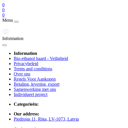
0
0
0
Menu
Information
Information
Bio-ethanol haard - Veiligheid
Privacybeleid
Terms and conditions
Over ons
Regels Voor Aankopen
Betaling, levering, export
Samenwerking met ons
Individueel project
Categorieën:
Our address:
Piedrujas 11, Rīga, LV-1073, Latvia