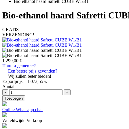
Bio-ethanol haard Safretti CUBE W1/B1
Bio-ethanol haard Safretti CU
GRATIS
VERZENDING!
1 299,00 €
Нашли дешевле?
Een betere prijs gevonden?
Wij zullen beter bieden!
Exportprijs:
1 073,55 €
Aantal:
-
+
Toevoegen
Online Whatsapp chat
Wereldwijde Verkoop