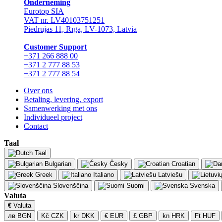
Onderneming
Eurotop SIA
VAT nr. LV40103751251
Piedrujas 11, Rīga, LV-1073, Latvia
Сustomer Support
+371 266 888 00
+371 2 777 88 53
+371 2 777 88 54
Over ons
Betaling, levering, export
Samenwerking met ons
Individueel project
Contact
Taal
Taal
Bulgarian
Česky
Croatian
Greek
Italiano
Latviešu
Slovenščina
Suomi
Svenska
Valuta
€
Valuta
лв BGN
Kč CZK
kr DKK
€ EUR
£ GBP
kn HRK
Ft HUF