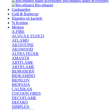
Bio-ethanol haard accessoires
Bio-ethanol
Gashaarden
Grill & Barbecue
Haarden en kachels
% Korting
Merken
A-FIRE
ACQUA E FUOCO
AFLAMO
AKOSTONE
AKOWOOD
ALFRA FEUER
AMANTII
ARTFLAME
ARTIFLAME
BEMODERN
BIOKAMINO
BIONLOV
BIOPASJA
ÇALIŞKAN
COCOON FIRES
DECOFLAME
DEFARO
DIMPLEX