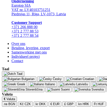
Onderneming
Eurotop SIA
VAT nr. LV40103751251
Piedrujas 11, Rīga, LV-1073, Latvia
Сustomer Support
+371 266 888 00
+371 2 777 88 53
+371 2 777 88 54
Over ons
Betaling, levering, export
Samenwerking met ons
Individueel project
Contact
Taal
Taal
Bulgarian
Česky
Croatian
Greek
Italiano
Latviešu
Slovenščina
Suomi
Svenska
Valuta
€
Valuta
лв BGN
Kč CZK
kr DKK
€ EUR
£ GBP
kn HRK
Ft HUF