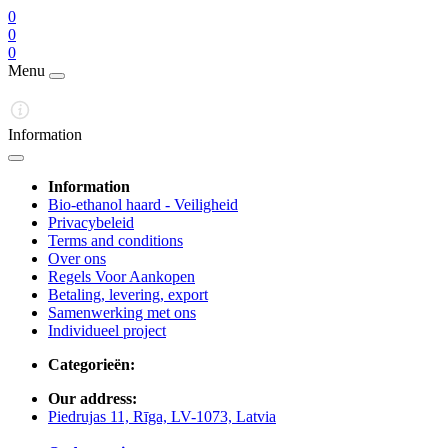
0
0
0
Menu
Information
Information
Bio-ethanol haard - Veiligheid
Privacybeleid
Terms and conditions
Over ons
Regels Voor Aankopen
Betaling, levering, export
Samenwerking met ons
Individueel project
Categorieën:
Our address:
Piedrujas 11, Rīga, LV-1073, Latvia