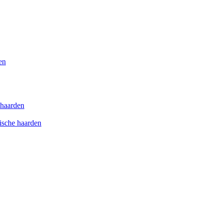
en
e haarden
rische haarden