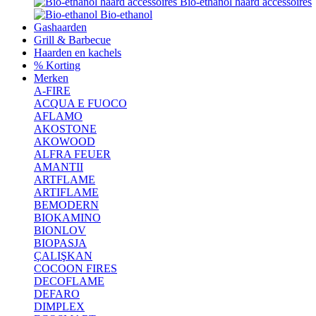
Bio-ethanol haard accessoires
Bio-ethanol
Gashaarden
Grill & Barbecue
Haarden en kachels
% Korting
Merken
A-FIRE
ACQUA E FUOCO
AFLAMO
AKOSTONE
AKOWOOD
ALFRA FEUER
AMANTII
ARTFLAME
ARTIFLAME
BEMODERN
BIOKAMINO
BIONLOV
BIOPASJA
ÇALIŞKAN
COCOON FIRES
DECOFLAME
DEFARO
DIMPLEX