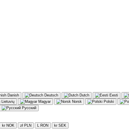
Danish
Deutsch
Dutch
Eesti
Lietuvių
Magyar
Norsk
Polski
Русский
kr NOK
zł PLN
L RON
kr SEK