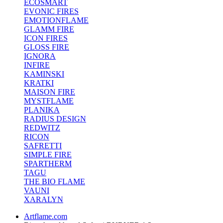
ECOSMART
EVONIC FIRES
EMOTIONFLAME
GLAMM FIRE
ICON FIRES
GLOSS FIRE
IGNORA
INFIRE
KAMINSKI
KRATKI
MAISON FIRE
MYSTFLAME
PLANIKA
RADIUS DESIGN
REDWITZ
RICON
SAFRETTI
SIMPLE FIRE
SPARTHERM
TAGU
THE BIO FLAME
VAUNI
XARALYN
Artflame.com