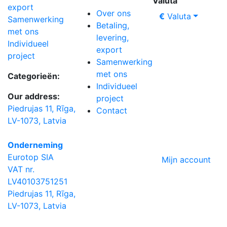
Valuta
export
Over ons
€
Valuta
Samenwerking
Betaling,
met ons
levering,
Individueel
export
project
Samenwerking
met ons
Categorieën:
Individueel
Our address:
project
Piedrujas 11, Rīga,
Contact
LV-1073, Latvia
Onderneming
Eurotop SIA
Mijn account
VAT nr.
LV40103751251
Piedrujas 11, Rīga,
LV-1073, Latvia