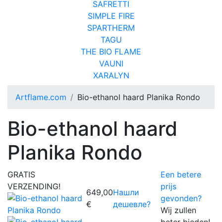
SAFRETTI
SIMPLE FIRE
SPARTHERM
TAGU
THE BIO FLAME
VAUNI
XARALYN
Artflame.com
Bio-ethanol haard Planika Rondo
Bio-ethanol haard
Planika Rondo
GRATIS
Een betere
VERZENDING!
prijs
649,00
Нашли
gevonden?
€
дешевле?
Wij zullen
beter bieden!