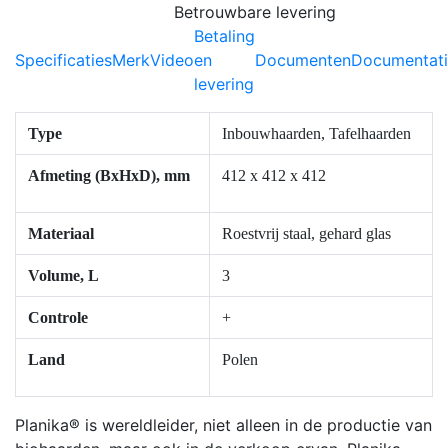
Betrouwbare levering
Betaling
Specificaties
Merk
Video
en
Documenten
Documentat
levering
Type
Inbouwhaarden, Tafelhaarden
Afmeting (BxHxD), mm
412 x 412 x 412
Materiaal
Roestvrij staal, gehard glas
Volume, L
3
Controle
+
Land
Polen
Planika® is wereldleider, niet alleen in de productie van