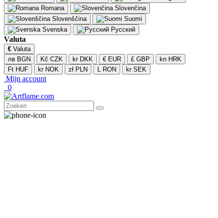
Romana
Slovenčina
Slovenščina
Suomi
Svenska
Русский
Valuta
€
Valuta
лв BGN
Kč CZK
kr DKK
€ EUR
£ GBP
kn HRK
Ft HUF
kr NOK
zł PLN
L RON
kr SEK
Mijn account
0