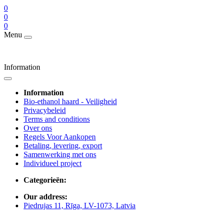
0
0
0
Menu
Information
Information
Bio-ethanol haard - Veiligheid
Privacybeleid
Terms and conditions
Over ons
Regels Voor Aankopen
Betaling, levering, export
Samenwerking met ons
Individueel project
Categorieën:
Our address:
Piedrujas 11, Rīga, LV-1073, Latvia