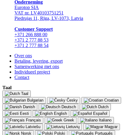
Onderneming
Eurotop SIA
VAT nr. LV40103751251
Piedrujas 11, Rīga, LV-1073, Latvia
Сustomer Support
+371 266 888 00
+371 2 777 88 53
+371 2 777 88 54
Over ons
Betaling, levering, export
Samenwerking met ons
Individueel project
Contact
Taal
Taal
Bulgarian
Česky
Croatian
Danish
Deutsch
Dutch
Eesti
English
Español
Français
Greek
Italiano
Latviešu
Lietuvių
Magyar
Norsk
Polski
Português