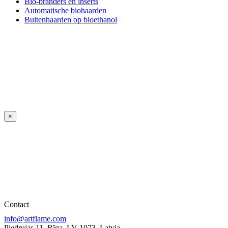
Bio-branders en inserts
Automatische biohaarden
Buitenhaarden op bioethanol
×
Contact
info@artflame.com
Piedrujas 11, Rīga, LV-1073, Latvia