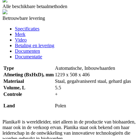
Alle beschikbare betaalmethoden
Betrouwbare levering
Specificaties
Merk
Video
Betaling en levering
Documenten
Documentatie
Type
Automatische, Inbouwhaarden
Afmeting (BxHxD), mm
1219 x 508 x 406
Materiaal
Staal, gegalvaniseerd staal, gehard glas
Volume, L
5.5
Controle
+
Land
Polen
Planika® is wereldleider, niet alleen in de productie van biohaarden,
maar ook in de verkoop ervan. Planika staat ook bekend om haar
leiderschap in de ontwikkeling van innovatieve technologieën die
worden gebruikt in biohaarden.