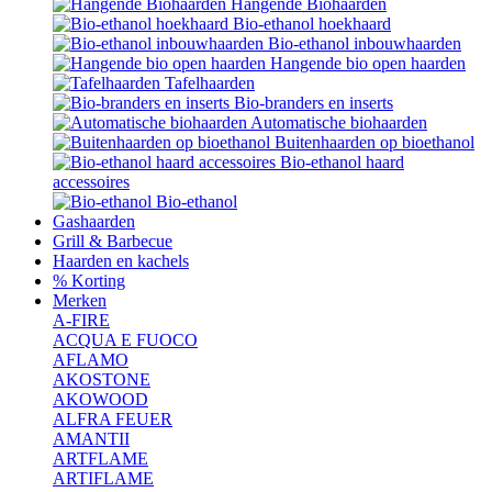
Hangende Biohaarden
Bio-ethanol hoekhaard
Bio-ethanol inbouwhaarden
Hangende bio open haarden
Tafelhaarden
Bio-branders en inserts
Automatische biohaarden
Buitenhaarden op bioethanol
Bio-ethanol haard
accessoires
Bio-ethanol
Gashaarden
Grill & Barbecue
Haarden en kachels
% Korting
Merken
A-FIRE
ACQUA E FUOCO
AFLAMO
AKOSTONE
AKOWOOD
ALFRA FEUER
AMANTII
ARTFLAME
ARTIFLAME