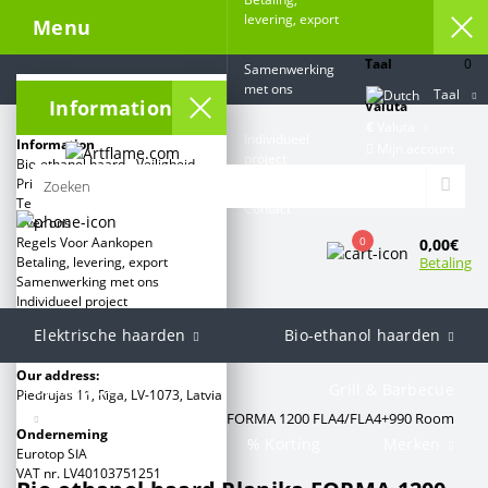
levering, export
Menu
Taal
0
Samenwerking
met ons
Taal
Information
Valuta
€
Valuta
Individueel
Information
Mijn account
project
Bio-ethanol haard - Veiligheid
Privacybeleid
Terms and conditions
Contact
Over ons
0
Regels Voor Aankopen
0,00€
Betaling
Betaling, levering, export
Samenwerking met ons
Individueel project
Elektrische haarden
Bio-ethanol haarden
Categorieën:
Our address:
Gashaarden
Grill & Barbecue
Piedrujas 11, Rīga, LV-1073, Latvia
Artflame.com
Bio-ethanol haard Planika FORMA 1200 FLA4/FLA4+990 Room
Onderneming
Divider
Haarden en kachels
% Korting
Merken
Eurotop SIA
VAT nr. LV40103751251