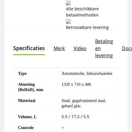
Alle beschikbare
betaalmethoden
Betrouwbare levering
Betaling
Specificaties
Merk
Video
en
Doc
levering
Type
Automatische, Inbouwhaarden
Afmeting
1320 x 710 x 406
(BxHxD), mm
Materiaal
Staal, gegalvaniseerd staal,
gehard glas
5.5 / 17.2 / 5.5
Volume, L
Controle
+