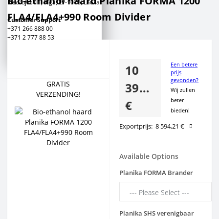
Bio-ethanol haard Planika FORMA 1200
Piedrujas 11, Rīga, LV-1073, Latvia
FLA4/FLA4+990 Room Divider
Сustomer Support
+371 266 888 00
+371 2 777 88 53
+371 2 777 88 54
Een betere
10
prijs
gevonden?
GRATIS
399,00
Wij zullen
VERZENDING!
beter
€
bieden!
Exportprijs:
8 594,21 €
Available Options
Planika FORMA Brander
Planika SHS verenigbaar