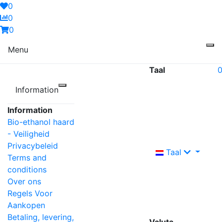
0
0
0
Menu
Taal
Information
Information
Bio-ethanol haard
- Veiligheid
Privacybeleid
Taal
Terms and
conditions
Over ons
Regels Voor
Aankopen
Betaling, levering,