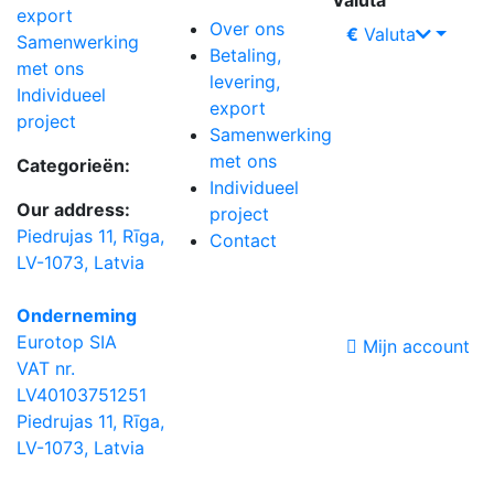
Valuta
export
Over ons
€
Valuta
Samenwerking
Betaling,
met ons
levering,
Individueel
export
project
Samenwerking
met ons
Categorieën:
Individueel
Our address:
project
Piedrujas 11, Rīga,
Contact
LV-1073, Latvia
Onderneming
Eurotop SIA
Mijn account
VAT nr.
LV40103751251
Piedrujas 11, Rīga,
LV-1073, Latvia