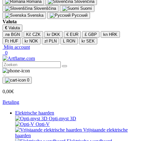
Romana
Slovenčina
Slovenščina
Suomi
Svenska
Русский
Valuta
€
Valuta
лв BGN
Kč CZK
kr DKK
€ EUR
£ GBP
kn HRK
Ft HUF
kr NOK
zł PLN
L RON
kr SEK
Mijn account
0
0
0,00€
Betaling
Elektrische haarden
Opti-myst 3D
Opti-V
Vrijstaande elektrische
haarden