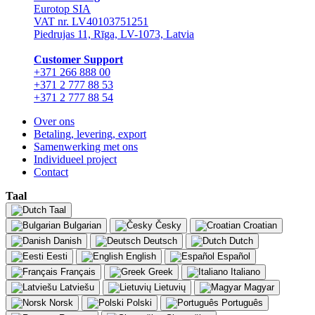
Eurotop SIA
VAT nr. LV40103751251
Piedrujas 11, Rīga, LV-1073, Latvia
Сustomer Support
+371 266 888 00
+371 2 777 88 53
+371 2 777 88 54
Over ons
Betaling, levering, export
Samenwerking met ons
Individueel project
Contact
Taal
Taal
Bulgarian
Česky
Croatian
Danish
Deutsch
Dutch
Eesti
English
Español
Français
Greek
Italiano
Latviešu
Lietuvių
Magyar
Norsk
Polski
Português