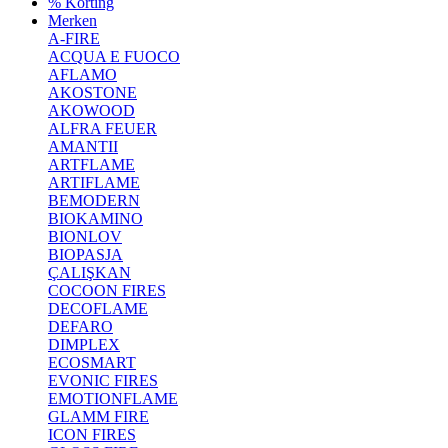
% Korting
Merken
A-FIRE
ACQUA E FUOCO
AFLAMO
AKOSTONE
AKOWOOD
ALFRA FEUER
AMANTII
ARTFLAME
ARTIFLAME
BEMODERN
BIOKAMINO
BIONLOV
BIOPASJA
ÇALIŞKAN
COCOON FIRES
DECOFLAME
DEFARO
DIMPLEX
ECOSMART
EVONIC FIRES
EMOTIONFLAME
GLAMM FIRE
ICON FIRES