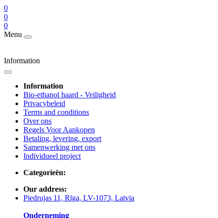
0
0
0
Menu
Information
Information
Bio-ethanol haard - Veiligheid
Privacybeleid
Terms and conditions
Over ons
Regels Voor Aankopen
Betaling, levering, export
Samenwerking met ons
Individueel project
Categorieën:
Our address:
Piedrujas 11, Rīga, LV-1073, Latvia
Onderneming