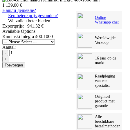
1 139,00 €
Нашли дешевле?
Een betere prijs gevonden?
Online
Wij zullen beter bieden!
Whatsapp chat
Exportprijs:
941,32 €
Available Options
Kaminski Integra 400-1000
Wereldwijde
Verkoop
Aantal:
-
16 jaar op de
+
markt
Toevoegen
Raadpleging
van een
specialist
Origineel
product met
garantie
Alle
beschikbare
betaalmethoden