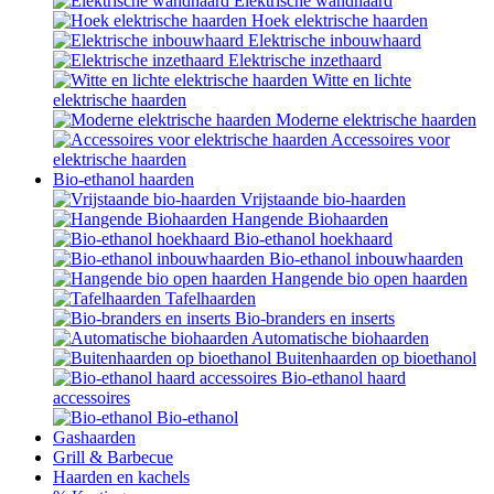
Elektrische wandhaard
Hoek elektrische haarden
Elektrische inbouwhaard
Elektrische inzethaard
Witte en lichte
elektrische haarden
Moderne elektrische haarden
Accessoires voor
elektrische haarden
Bio-ethanol haarden
Vrijstaande bio-haarden
Hangende Biohaarden
Bio-ethanol hoekhaard
Bio-ethanol inbouwhaarden
Hangende bio open haarden
Tafelhaarden
Bio-branders en inserts
Automatische biohaarden
Buitenhaarden op bioethanol
Bio-ethanol haard
accessoires
Bio-ethanol
Gashaarden
Grill & Barbecue
Haarden en kachels