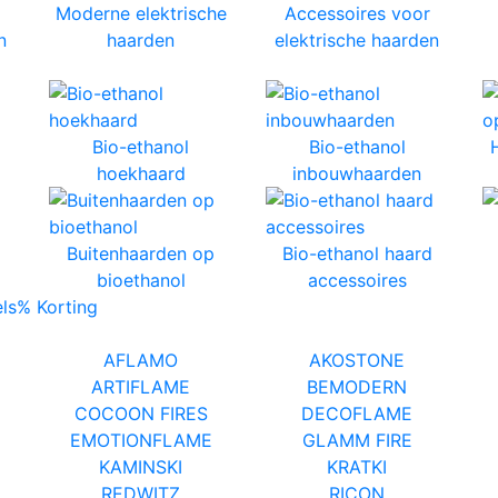
Moderne elektrische
Accessoires voor
n
haarden
elektrische haarden
Bio-ethanol
Bio-ethanol
hoekhaard
inbouwhaarden
Buitenhaarden op
Bio-ethanol haard
bioethanol
accessoires
ls
% Korting
AFLAMO
AKOSTONE
ARTIFLAME
BEMODERN
COCOON FIRES
DECOFLAME
EMOTIONFLAME
GLAMM FIRE
KAMINSKI
KRATKI
REDWITZ
RICON