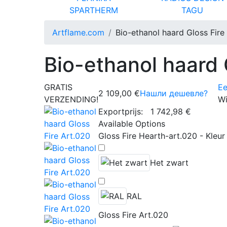
SPARTHERM
TAGU
Artflame.com
Bio-ethanol haard Gloss Fire
Bio-ethanol haard 
GRATIS
Ee
2 109,00 €
Нашли дешевле?
VERZENDING!
Wi
Exportprijs:
1 742,98 €
Available Options
Gloss Fire Hearth-art.020 - Kleur
Het zwart
RAL
Gloss Fire Art.020