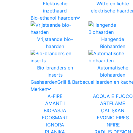
Elektrische
Witte en lichte
inzethaard
elektrische haarde
Bio-ethanol haarden
Vrijstaande bio-
Hangende
haarden
Biohaarden
Bio-branders en
Automatische
inserts
biohaarden
Gashaarden
Grill & Barbecue
Haarden en kache
Merken
A-FIRE
ACQUA E FUOCO
AMANTII
ARTFLAME
BIOPASJA
ÇALIŞKAN
ECOSMART
EVONIC FIRES
IGNORA
INFIRE
PLANIKA
RADIUS DESIGN