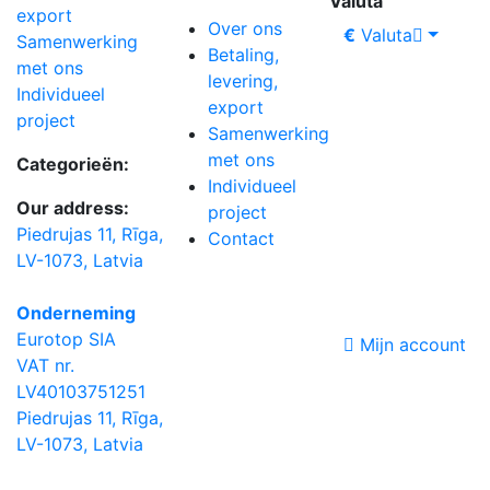
Valuta
export
Over ons
€
Valuta
Samenwerking
Betaling,
met ons
levering,
Individueel
export
project
Samenwerking
met ons
Categorieën:
Individueel
Our address:
project
Piedrujas 11, Rīga,
Contact
LV-1073, Latvia
Onderneming
Eurotop SIA
Mijn account
VAT nr.
LV40103751251
Piedrujas 11, Rīga,
LV-1073, Latvia