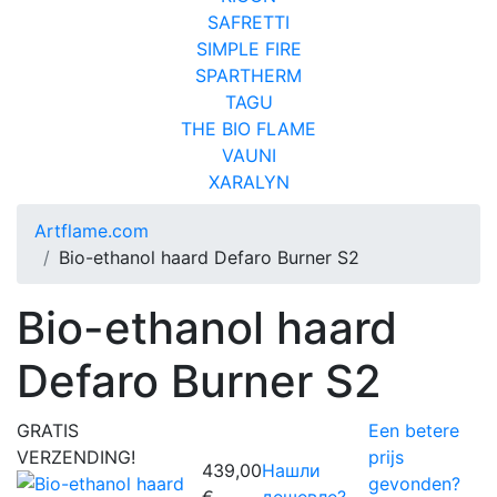
SAFRETTI
SIMPLE FIRE
SPARTHERM
TAGU
THE BIO FLAME
VAUNI
XARALYN
Artflame.com
Bio-ethanol haard Defaro Burner S2
Bio-ethanol haard
Defaro Burner S2
GRATIS
Een betere
VERZENDING!
prijs
439,00
Нашли
gevonden?
€
дешевле?