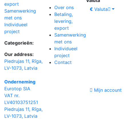
Valuta
export
Over ons
€
Valuta
Samenwerking
Betaling,
met ons
levering,
Individueel
export
project
Samenwerking
met ons
Categorieën:
Individueel
Our address:
project
Piedrujas 11, Rīga,
Contact
LV-1073, Latvia
Onderneming
Eurotop SIA
Mijn account
VAT nr.
LV40103751251
Piedrujas 11, Rīga,
LV-1073, Latvia