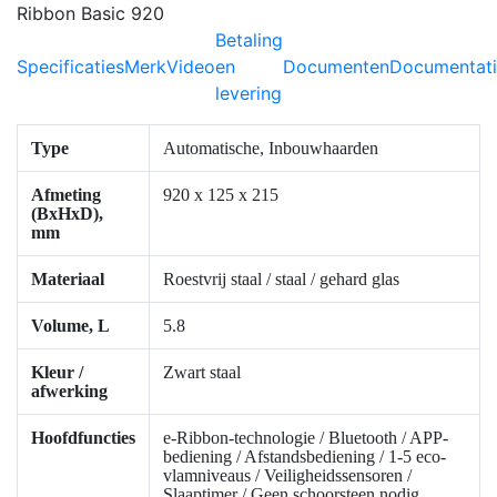
Betaling
Specificaties
Merk
Video
en
Documenten
Documentat
levering
Type
Automatische, Inbouwhaarden
Afmeting
920 x 125 x 215
(BxHxD),
mm
Materiaal
Roestvrij staal / staal / gehard glas
Volume, L
5.8
Kleur /
Zwart staal
afwerking
Hoofdfuncties
e-Ribbon-technologie / Bluetooth / APP-
bediening / Afstandsbediening / 1-5 eco-
vlamniveaus / Veiligheidssensoren /
Slaaptimer / Geen schoorsteen nodig