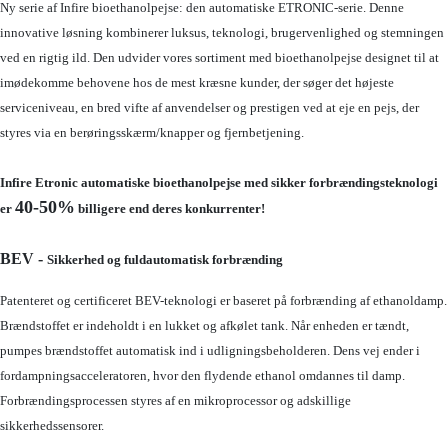
Ny serie af Infire bioethanolpejse: den automatiske ETRONIC-serie. Denne
innovative løsning kombinerer luksus, teknologi, brugervenlighed og stemningen
ved en rigtig ild. Den udvider vores sortiment med bioethanolpejse designet til at
imødekomme behovene hos de mest kræsne kunder, der søger det højeste
serviceniveau, en bred vifte af anvendelser og prestigen ved at eje en pejs, der
styres via en berøringsskærm/knapper og fjernbetjening.
Infire Etronic automatiske bioethanolpejse med sikker forbrændingsteknologi
40-50%
er
billigere end deres konkurrenter!
BEV -
Sikkerhed og fuldautomatisk forbrænding
Patenteret og certificeret BEV-teknologi er baseret på forbrænding af ethanoldamp.
Brændstoffet er indeholdt i en lukket og afkølet tank. Når enheden er tændt,
pumpes brændstoffet automatisk ind i udligningsbeholderen. Dens vej ender i
fordampningsacceleratoren, hvor den flydende ethanol omdannes til damp.
Forbrændingsprocessen styres af en mikroprocessor og adskillige
sikkerhedssensorer.