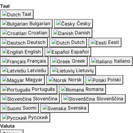
Taal
Taal
Bulgarian
Česky
Croatian
Danish
Deutsch
Dutch
Eesti
English
Español
Français
Greek
Italiano
Latviešu
Lietuvių
Magyar
Norsk
Polski
Português
Romana
Slovenčina
Slovenščina
Suomi
Svenska
Русский
Valuta