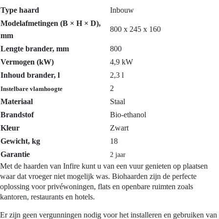
Type haard
Inbouw
Modelafmetingen (B × H × D),
800 x 245 x 160
mm
Lengte brander, mm
800
Vermogen (kW)
4,9
kW
Inhoud brander, l
2,3
l
2
Instelbare vlamhoogte
Materiaal
Staal
Brandstof
Bio-ethanol
Kleur
Zwart
Gewicht, kg
18
Garantie
2 jaar
Met de haarden van Infire kunt u van een vuur genieten op plaatsen
waar dat vroeger niet mogelijk was. Biohaarden zijn de perfecte
oplossing voor privéwoningen, flats en openbare ruimten zoals
kantoren, restaurants en hotels.
Er zijn geen vergunningen nodig voor het installeren en gebruiken van