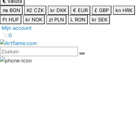
€
Valuta
лв BGN
Kč CZK
kr DKK
€ EUR
£ GBP
kn HRK
Ft HUF
kr NOK
zł PLN
L RON
kr SEK
Mijn account
0