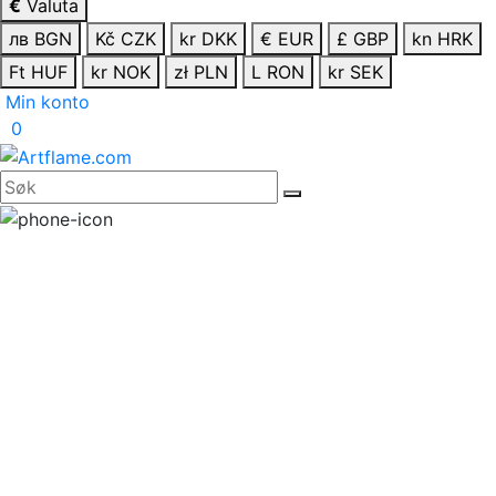
€
Valuta
лв BGN
Kč CZK
kr DKK
€ EUR
£ GBP
kn HRK
Ft HUF
kr NOK
zł PLN
L RON
kr SEK
Min konto
0