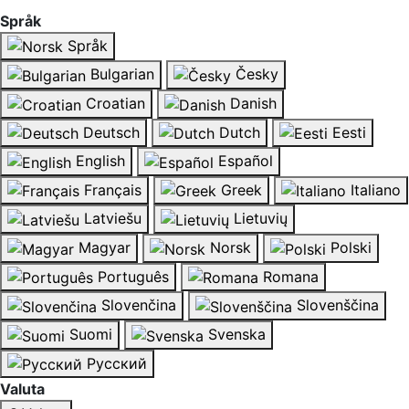
Språk
Språk
Bulgarian
Česky
Croatian
Danish
Deutsch
Dutch
Eesti
English
Español
Français
Greek
Italiano
Latviešu
Lietuvių
Magyar
Norsk
Polski
Português
Romana
Slovenčina
Slovenščina
Suomi
Svenska
Русский
Valuta