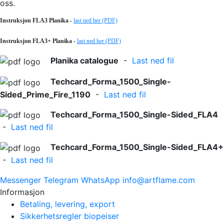
oss.
Instruksjon FLA3 Planika -
last ned her (PDF)
Instruksjon FLA3+ Planika -
last ned her (PDF)
Planika catalogue
-
Last ned fil
Techcard_Forma_1500_Single-
Sided_Prime_Fire_1190
-
Last ned fil
Techcard_Forma_1500_Single-Sided_FLA4
-
Last ned fil
Techcard_Forma_1500_Single-Sided_FLA4+
-
Last ned fil
Messenger
Telegram
WhatsApp
info@artflame.com
Informasjon
Betaling, levering, export
Sikkerhetsregler biopeiser