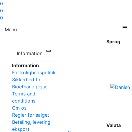
0
0
0
Menu
Sprog
Information
Information
Fortrolighedspolitik
Sikkerhed for
Bioethanolpejse
Terms and
conditions
Om os
Regler før salget
Betaling, levering,
Valuta
eksport