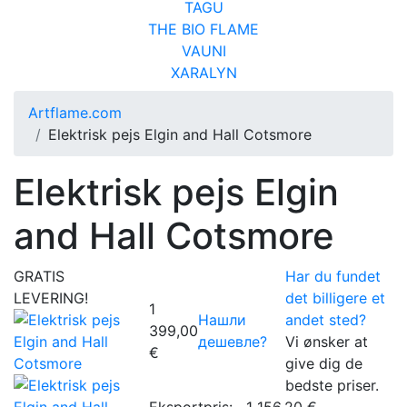
TAGU
THE BIO FLAME
VAUNI
XARALYN
Artflame.com
Elektrisk pejs Elgin and Hall Cotsmore
Elektrisk pejs Elgin
and Hall Cotsmore
GRATIS
Har du fundet
LEVERING!
det billigere et
1
Нашли
andet sted?
399,00
дешевле?
Vi ønsker at
€
give dig de
bedste priser.
Eksportpris:
1 156,20 €