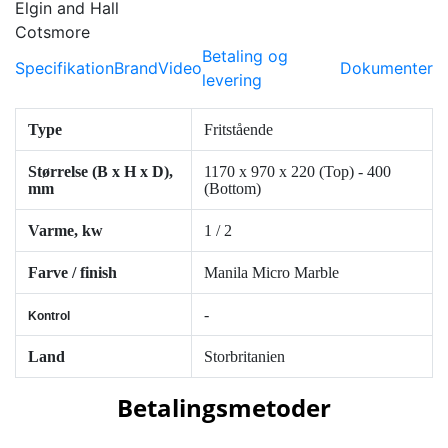
Betaling og
Specifikation
Brand
Video
Dokumenter
levering
Type
Fritstående
Størrelse (B x H x D),
1170 x 970 x 220 (Top) - 400
mm
(Bottom)
Varme, kw
1 / 2
Farve / finish
Manila Micro Marble
-
Kontrol
Land
Storbritanien
Betalingsmetoder